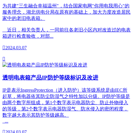
为共建"三生融合幸福温州"，结合国家电网"你用电我用心"的
服务理念，湖北供电分局在原有的基础上，加大力度改造居民
家中的老旧电表箱。
近日，相关负责人，一同前往各老旧小区内对改造过的电表
箱进行检查验收，对部...

2024.03.07

透明电表箱产品IP防护等级标识及改进
IP是表示IngressProtection（进入防护）该等级系统是由IEC所
起草，将电器依其防尘防湿气之特性加以分级。IP防护等级是
由两个数字所组成，第1个数字表示电器防尘、防止外物侵入
的等级，第2个数字表示电器防湿气、防水侵入的密闭程度，
数字越大表示其防护等级越高。
...

2024.03.07